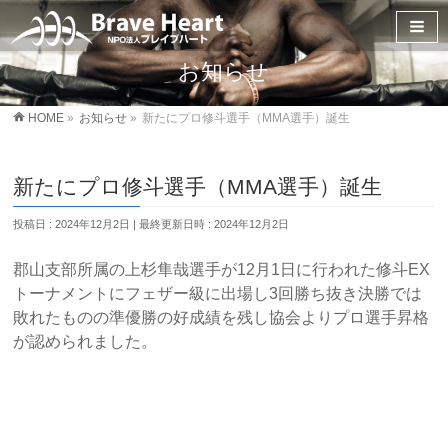
お知らせ
HOME
»
お知らせ
»
新たにプロ修斗選手（MMA選手）誕生
新たにプロ修斗選手（MMA選手）誕生
投稿日 : 2024年12月2日
最終更新日時 : 2024年12月2日
郡山支部所属の上杉隼哉選手が12月1日に行われた修斗EX
トーナメントにフェザー級に出場し3回勝ち抜き決勝では
敗れたものの準優勝の好成績を残し協会よりプロ選手昇格
が認められました。